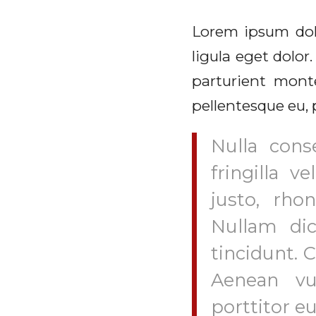
Lorem ipsum dol
ligula eget dolo
parturient monte
pellentesque eu, 
Nulla con
fringilla v
justo, rho
Nullam dic
tincidunt.
Aenean vul
porttitor eu