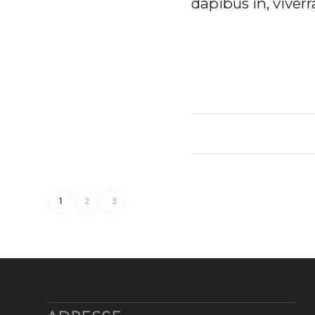
dapibus in, viverra
1
2
3