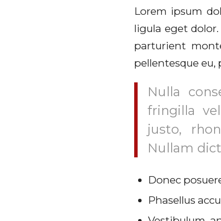
Lorem ipsum dol
ligula eget dolo
parturient monte
pellentesque eu, 
Nulla con
fringilla v
justo, rho
Nullam dict
Donec posuere
Phasellus accu
Vestibulum an