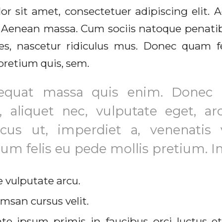
or sit amet, consectetuer adipiscing elit
r. Aenean massa. Cum sociis natoque penati
s, nascetur ridiculus mus. Donec quam feli
pretium quis, sem.
sequat massa quis enim. Donec 
el, aliquet nec, vulputate eget, a
ncus ut, imperdiet a, venenatis v
um felis eu pede mollis pretium. In
 vulputate arcu.
msan cursus velit.
te ipsum primis in faucibus orci luctus et