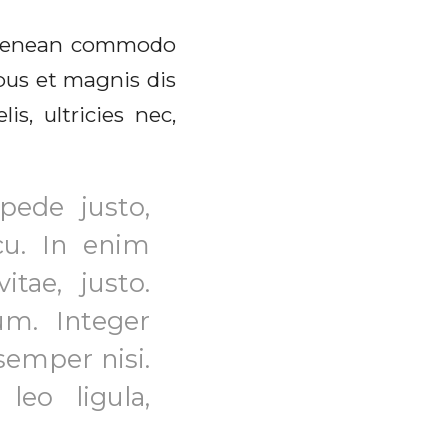
. Aenean commodo
bus et magnis dis
s, ultricies nec,
pede justo,
rcu. In enim
itae, justo.
um. Integer
semper nisi.
leo ligula,
.