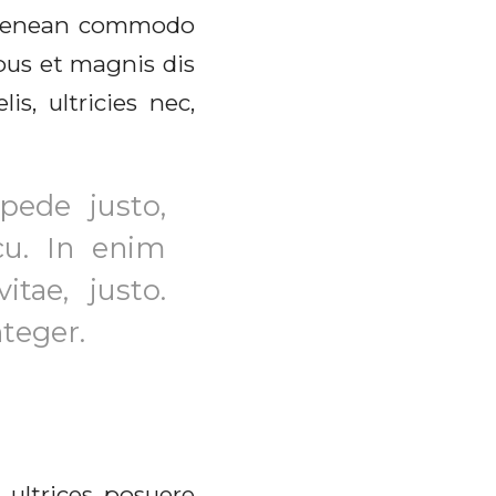
. Aenean commodo
bus et magnis dis
s, ultricies nec,
pede justo,
rcu. In enim
itae, justo.
teger.
 ultrices posuere