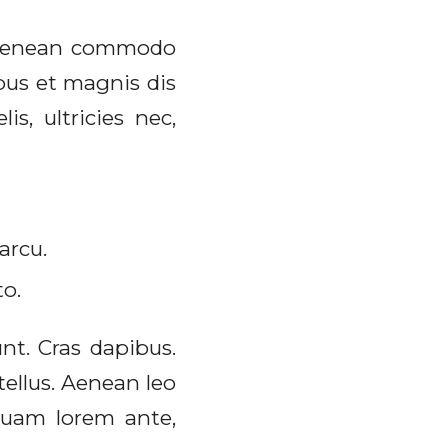
. Aenean commodo
bus et magnis dis
s, ultricies nec,
arcu.
to.
nt. Cras dapibus.
ellus. Aenean leo
iquam lorem ante,